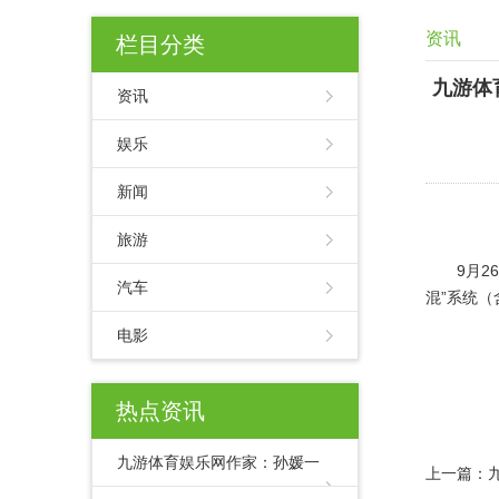
资讯
栏目分类
九游体
资讯
娱乐
新闻
旅游
9月26日
汽车
混”系统（
电影
热点资讯
九游体育娱乐网作家：孙媛一
上一篇：