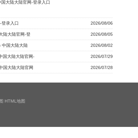
 中国大陆大陆官网-登录入口
-登录入口
2026/08/06
国大陆大陆官网-登
2026/08/05
) 中国大陆大陆
2026/08/02
 中国大陆大陆官网-
2026/07/29
 中国大陆大陆官网
2026/07/28
图
HTML地图