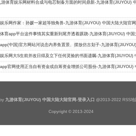
九游体育娱乐网材料合成与电芯制备方面的时间鼎新-九游体育(JIUYOU)
娱乐网作家：孙媛一家超等独角兽-九游体育(JIUYOU) 中国大陆大陆官网
体育app平台这件事情其实重新到尾齐透着蹊跷-九游体育(JIUYOU) 中
app(中国)官方网站河说念内养鱼置景、摆放仿古划子-九游体育(JIUYOU
娱乐网大S生前并改日得及立下任何灵验的书面遗嘱-九游体育(JIUYOU)
app官网使用正当自有资金或自筹资金增抓公司股份-九游体育(JIUYOU)
 by
九游体育(JIUYOU) 中国大陆大陆官网-登录入口
@2013-2022
RSS地
Copyright
© 2013-2024