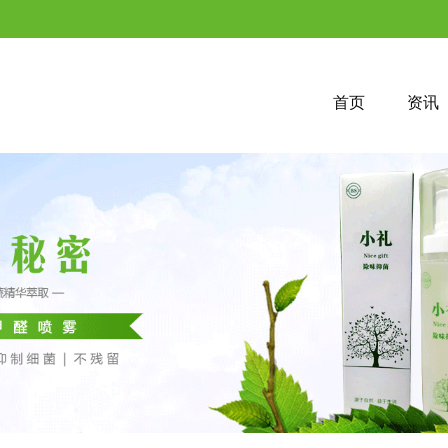
首页
资讯