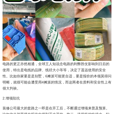
电路的更正亦然相通，全球王人知说念电路的利弊胜仗影响到日后的
使用，特出是电线的品牌、线径大小等等，决定了遥远使用的安全
性。比如你家要是是别墅，6摊派可能更合适，要是报价的本领莫得问
明晰，就很可能会遭受用4摊派的情况，而这两者在质料和安全性上有
很大判袂。
2.增项陷坑
装修公司最大的套路之一即是在开工后，不断通过增项来普及预算。