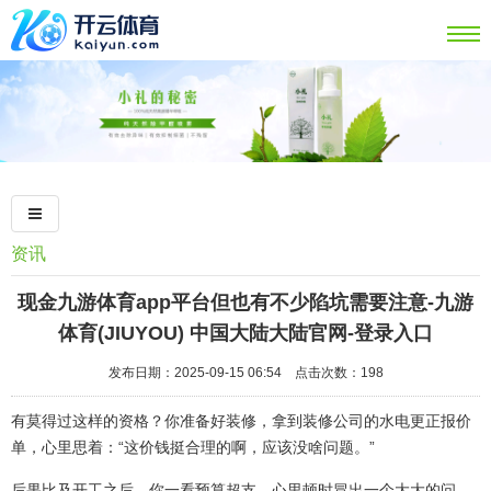
资讯
现金九游体育app平台但也有不少陷坑需要注意-九游
体育(JIUYOU) 中国大陆大陆官网-登录入口
发布日期：2025-09-15 06:54 点击次数：198
有莫得过这样的资格？你准备好装修，拿到装修公司的水电更正报价
单，心里思着：“这价钱挺合理的啊，应该没啥问题。”
后果比及开工之后，你一看预算超支，心里顿时冒出一个大大的问