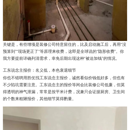
关键是，有些增项是装修公司特意留住的，比及启动施工后，再用“没
预算到”“现场更正了”等原理来收费，这即是全球说的“隐形收费”。你
我方要提前详确列清需求，幸免后期出现这种“被迫加钱”的情况。
工东说念主报价：名义低，本色衰退细节
你也不错聘用胜仗找工东说念主报价，诚然看似价钱低好多，但也有
不少陷坑需要注意。工东说念主的报价等闲会比装修公司低廉，但莫
得透明的神气泄漏，常常是按平米计费，况兼只会证据厨房、卫生间
的个数来粗陋报价，其他细节莫得酌量。