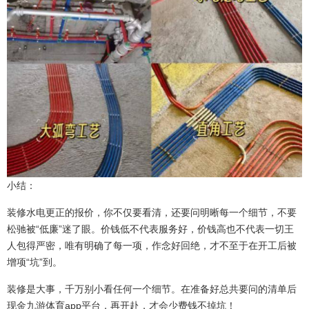
小结：
装修水电更正的报价，你不仅要看清，还要问明晰每一个细节，不要
松驰被“低廉”迷了眼。价钱低不代表服务好，价钱高也不代表一切王
人包得严密，唯有明确了每一项，作念好回绝，才不至于在开工后被
增项“坑”到。
装修是大事，千万别小看任何一个细节。在准备好总共要问的清单后
现金九游体育app平台，再开赴，才会少费钱不掉坑！