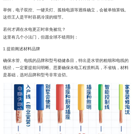
举例，电子双控、一键关灯、孤独电源等迥殊确立，会被单独算钱。
这些王人是平时容易冷漠的细节。
若何才调在水电更正时幸免被坑？
这里有几个小法门，但愿全球不错用到：
1.提前阐述材料品牌
确保水管、电线的品牌和型号稳健条目，特出是水管的粗细和电线的
线径，一定要提前问明晰。思要确保水电工程质料高，不省钱，材料
是基础，选对品牌和型号非常迫切。