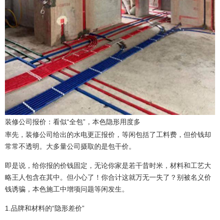
装修公司报价：看似“全包”，本色隐形用度多
率先，装修公司给出的水电更正报价，等闲包括了工料费，但价钱却
常常不透明。大多量公司摄取的是包干价。
即是说，给你报的价钱固定，无论你家是若干昔时米，材料和工艺大
略王人包含在其中。但小心了！你合计这就万无一失了？别被名义价
钱诱骗，本色施工中增项问题等闲发生。
1.品牌和材料的“隐形差价”