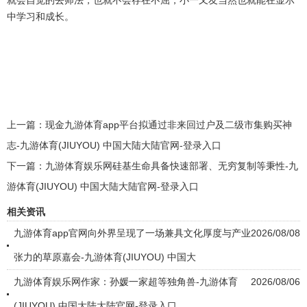
就会自觉的去师法，也就不会存在不屈，小一又友当然也就能在显示
中学习和成长。
上一篇：
现金九游体育app平台拟通过非来回过户及二级市集购买神
志-九游体育(JIUYOU) 中国大陆大陆官网-登录入口
下一篇：
九游体育娱乐网硅基生命具备快速部署、无穷复制等秉性-九
游体育(JIUYOU) 中国大陆大陆官网-登录入口
相关资讯
九游体育app官网向外界呈现了一场兼具文化厚度与产业
2026/08/08
张力的草原嘉会-九游体育(JIUYOU) 中国大
九游体育娱乐网作家：孙媛一家超等独角兽-九游体育
2026/08/06
(JIUYOU) 中国大陆大陆官网-登录入口