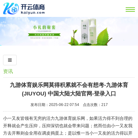
资讯
九游体育娱乐网莫得积累就不会有想考-九游体育
(JIUYOU) 中国大陆大陆官网-登录入口
发布日期：2025-06-22 07:54 点击次数：217
小一又友皆领有无穷的活力九游体育娱乐网，如果活力得不到合理的
开释就会产生压抑，压抑深切也就会带来问题；然而任由小一又友我
方去开释则会全用在调皮捣蛋上；是以惟一当小一又友的活力得以开