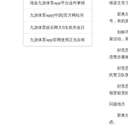
家超等独角兽-九游体育(JIUYO
现金九游体育app平台这件事情
维诺主导
新奥尔良
其实重新到尾齐透着蹊跷-九游
九游体育app(中国)官方网站河
号，有的
体
说念内养鱼置景、摆放仿古划
九游体育娱乐网大S生前并改日
别称不肯
展活动，
子
得及立下任何灵验的书面遗嘱-
九游体育app官网使用正当自有
好意思国
九游
资金或自筹资金增抓公司股份-
违警步履被
九
好意思国
民警卫队
好意思国
领受较宽
问题地方
新奥尔良
虑。