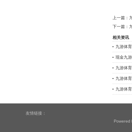
上一篇：
下一篇：
相关资讯
九游体育
现金九游
九游体育
九游体育
九游体育
友情链接：
Powered