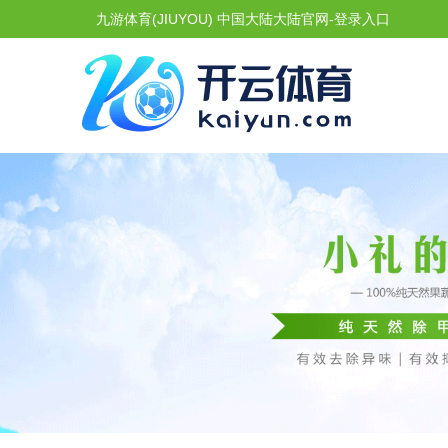
九游体育(JIUYOU) 中国大陆大陆官网-登录入口