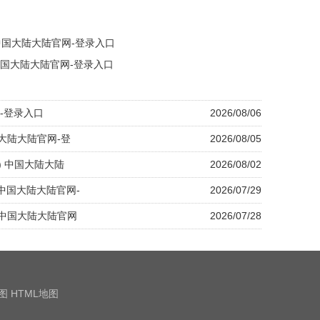
 中国大陆大陆官网-登录入口
 中国大陆大陆官网-登录入口
-登录入口
2026/08/06
国大陆大陆官网-登
2026/08/05
) 中国大陆大陆
2026/08/02
 中国大陆大陆官网-
2026/07/29
 中国大陆大陆官网
2026/07/28
图
HTML地图