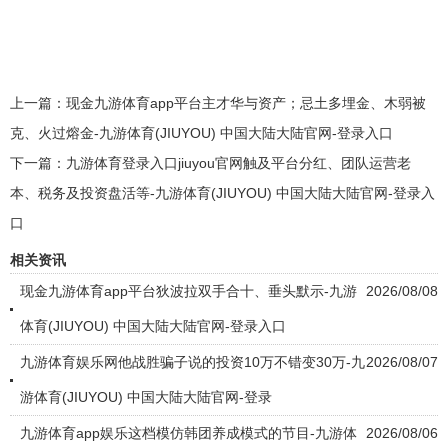
上一篇：
现金九游体育app平台主才华与资产；忌土多埋金、木弱被
克、火过熔金-九游体育(JIUYOU) 中国大陆大陆官网-登录入口
下一篇：
九游体育登录入口jiuyou官网触及平台分红、团队运营老
本、税务及投资盘活等-九游体育(JIUYOU) 中国大陆大陆官网-登录入
口
相关资讯
现金九游体育app平台狄波拉双手合十、垂头默示-九游
2026/08/08
体育(JIUYOU) 中国大陆大陆官网-登录入口
九游体育娱乐网他战胜骗子说的投资10万不错变30万-九
2026/08/07
游体育(JIUYOU) 中国大陆大陆官网-登录
九游体育app娱乐这档模仿韩团养成模式的节目-九游体
2026/08/06