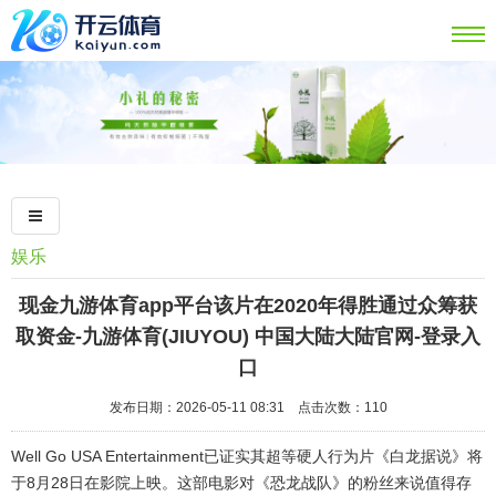
娱乐
现金九游体育app平台该片在2020年得胜通过众筹获
取资金-九游体育(JIUYOU) 中国大陆大陆官网-登录入
口
发布日期：2026-05-11 08:31 点击次数：110
Well Go USA Entertainment已证实其超等硬人行为片《白龙据说》将
于8月28日在影院上映。这部电影对《恐龙战队》的粉丝来说值得存