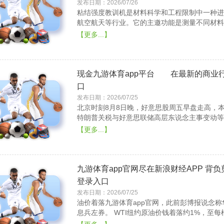
发布日期：2026/07/26
粘结强度教训机是材料科学和工程限制中一种进
航空航天等行业。它的主邀功能是测量不同材料
的负载和环境条目。以下将详备先容粘结强度教
【更多...】
的内容。 1.责任旨趣 粘结强度教训机的基承
部件连续包括加载安...
现金九游体育app平台 在最新的商业行为中
口
发布日期：2026/07/25
北京时刻8月8日晚，好意思股周五早盘走高，
特朗普关税与好意思联储高层东说念主事变动等话题。 
点；纳指涨162.34点，涨幅为0.76%，报21405
【更多...】
点。 周四好意思股收盘涨跌不一，说念指收跌约0.5
九游体育app官网尽在新浪财经APP 背负剪
登录入口
发布日期：2026/07/25
油价着落九游体育app官网，此前彭博报说念
息兵左券。 WTI纽约原油价钱着落约1%，至每
士骄横，好意思国正在奋勉争取乌克兰偏激欧洲