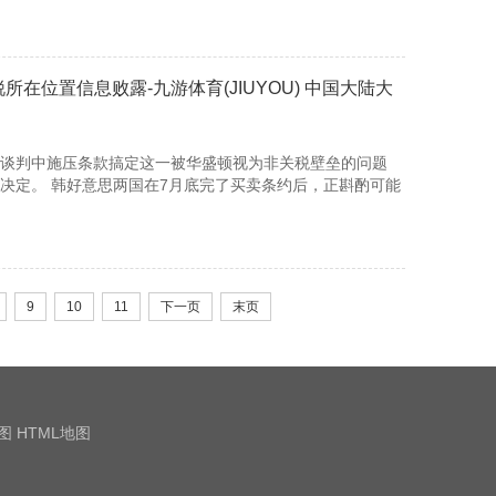
育app官网...
在位置信息败露-九游体育(JIUYOU) 中国大陆大
谈判中施压条款搞定这一被华盛顿视为非关税壁垒的问题
决定。 韩好意思两国在7月底完了买卖条约后，正斟酌可能
图问题是否会列入会谈议程。 韩国曾于2016年和2007年
et建议的在境外劳动器使用舆图数据的央求。 韩国国土交通
9
10
11
下一页
末页
图
HTML地图