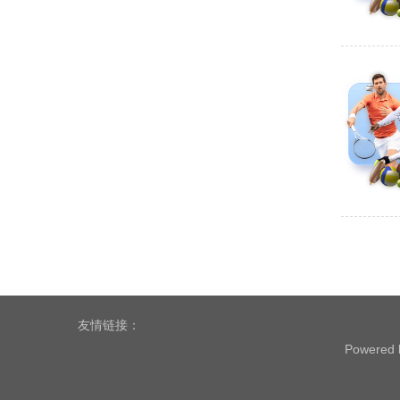
友情链接：
Powered