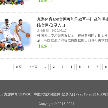
【更多...】
确解读，尽在新浪财经APP 背负剪辑：黄康 九游体
九游体育app官网可能导致军事门径等明锐所
陆官网-登录入口
发布日期：2026/07/25
韩国国土交通部周五默示，在好意思国近期买卖
后，韩国推迟了对谷歌舆图数据出口许可央求的
于本月举行的引导东谈主峰会，但当今尚不了了舆
【更多...】
以安全畏惧为由，两度拒却谷歌母公司Alphab
部在声明...
首页
上一页
1
2
3
4
5
6
7
8
 by
九游体育(JIUYOU) 中国大陆大陆官网-登录入口
@2013-2022
RSS地
Copyright
© 2013-2024