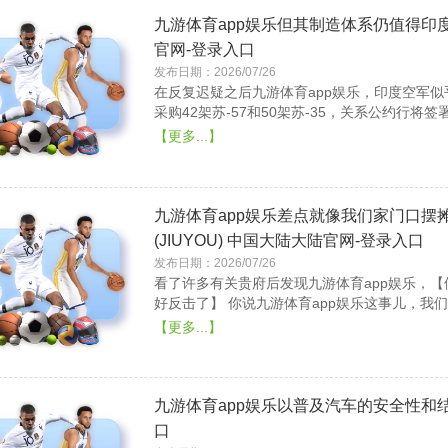
九游体育app娱乐但其制造体系仍值得印度学
官网-登录入口
发布日期：2026/07/26
在反复迟疑之后九游体育app娱乐，印度空军
采购42架苏-57和50架苏-35，关系公约行将
实，天然外界一直臆想印度在苏-57与F-35
【更多...】
面，俄罗斯为了拉拢印度客户，开出了极具眩惑
套转...
九游体育app娱乐差点就像我们家门口摆
(JIUYOU) 中国大陆大陆官网-登录入口
发布日期：2026/07/26
看了许多有关贵府后发现九游体育app娱乐，
好反击了】 你说九游体育app娱乐这事儿，我
地，北约那帮东谈主总是往他们边上挤 你还牢
【更多...】
还往乌克兰边上凑，差点就像我们家门口摆摊似
我们这边的《卫...
九游体育app娱乐以普及汽车的安全性和结识
口