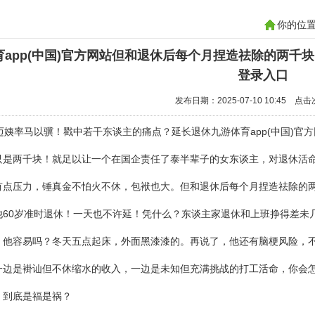
你的位
app(中国)官方网站但和退休后每个月捏造祛除的两千块比起
登录入口
发布日期：2025-07-10 10:45 点
迈姨率马以骥！戳中若干东谈主的痛点？延长退休九游体育app(中国)官方
只是两千块！就足以让一个在国企责任了泰半辈子的女东谈主，对退休活
有点压力，锤真金不怕火不休，包袱也大。但和退休后每个月捏造祛除的
他60岁准时退休！一天也不许延！凭什么？东谈主家退休和上班挣得差未
，他容易吗？冬天五点起床，外面黑漆漆的。再说了，他还有脑梗风险，
一边是褂讪但不休缩水的收入，一边是未知但充满挑战的打工活命，你会
，到底是福是祸？