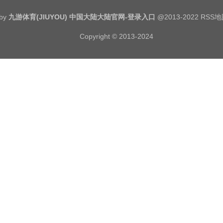
 by
九游体育(JIUYOU) 中国大陆大陆官网-登录入口
@2013-2022
RSS地
Copyright
© 2013-2024