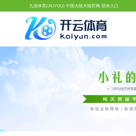
九游体育(JIUYOU) 中国大陆大陆官网-登录入口