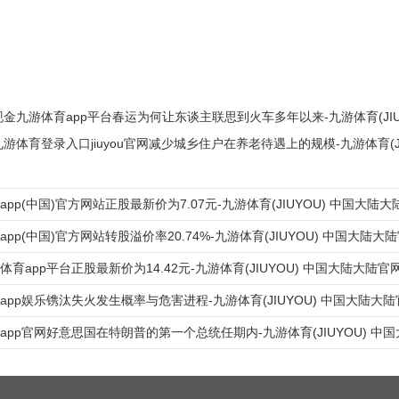
现金九游体育app平台春运为何让东谈主联思到火车多年以来-九游体育(JIU
九游体育登录入口jiuyou官网减少城乡住户在养老待遇上的规模-九游体育(J
pp(中国)官方网站正股最新价为7.07元-九游体育(JIUYOU) 中国大陆大
pp(中国)官方网站转股溢价率20.74%-九游体育(JIUYOU) 中国大陆大
体育app平台正股最新价为14.42元-九游体育(JIUYOU) 中国大陆大陆官
app娱乐镌汰失火发生概率与危害进程-九游体育(JIUYOU) 中国大陆大
app官网好意思国在特朗普的第一个总统任期内-九游体育(JIUYOU) 中