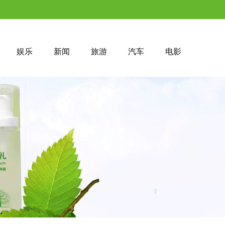
娱乐
新闻
旅游
汽车
电影