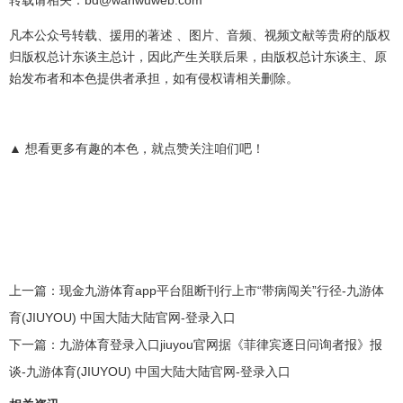
转载请相关：bd@wanwuweb.com
凡本公众号转载、援用的著述 、图片、音频、视频文献等贵府的版权
归版权总计东谈主总计，因此产生关联后果，由版权总计东谈主、原
始发布者和本色提供者承担，如有侵权请相关删除。
▲ 想看更多有趣的本色，就点赞关注咱们吧！‍
上一篇：
现金九游体育app平台阻断刊行上市“带病闯关”行径-九游体
育(JIUYOU) 中国大陆大陆官网-登录入口
下一篇：
九游体育登录入口jiuyou官网据《菲律宾逐日问询者报》报
谈-九游体育(JIUYOU) 中国大陆大陆官网-登录入口