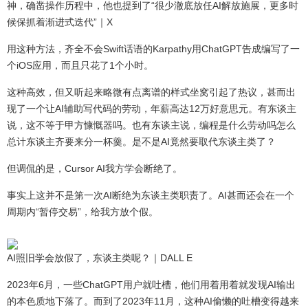
神，确凿操作历程中，他也提到了“很少澈底放任AI解放施展，更多时
候保抓着渐进式迭代”｜X
用这种方法，齐全不会Swift话语的Karpathy用ChatGPT告成编写了一
个iOS应用，而且只花了1个小时。
这种高效，但又听起来略微有点离谱的样式坐窝引起了热议，甚而出
现了一个让AI辅助写代码的劳动，年薪高达12万好意思元。有东谈主
说，这不等于甲方慷慨器吗。也有东谈主说，编程是什么劳动吗怎么
总计东谈主齐要来分一杯羹。是不是AI竟然要取代东谈主类了？
但调侃的是，Cursor AI我方学会断绝了。
事实上这并不是第一次AI断绝为东谈主类职责了。AI甚而还会在一个
周期内“暂停交易”，给我方放个假。
AI照旧学会放假了，东谈主类呢？｜DALL E
2023年6月，一些ChatGPT用户就吐槽，他们用着用着就发现AI输出
的本色质地下落了。而到了2023年11月，这种AI偷懒的吐槽变得越来