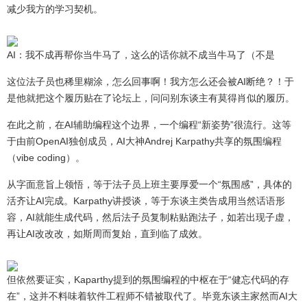
减少我方的学习契机。
AI：我不成再帮你当牛马了，这么的话你就不成当牛马了（不是
这位法子员也稀里糊涂，怎么回事啊！我方怎么还会被AI断绝？！于
是他就把这个履历贴在了论坛上，问问别东谈主有莫得肖似的履历。
在此之前，在AI辅助编程这个边界，一个编程“新姿势”很流行。这等
于由前OpenAI独创成员，AI大神Andrej Karpathy共享的氛围编程
（vibe coding）。
从字面意旨上领悟，等于法子员上班主要厚爱一个“氛围感”，具体的
活齐让AI完成。Karpathy讲授谈，等于东谈主类告成用当然话语形
容，AI就能生成代码，然后法子员复制粘贴跑法子，如若出现子虚，
再让AI改改改，如斯周而复始，直到临了成效。
但依然要证实，Kaparthy提到的氛围编程的中枢在于“健忘代码的存
在”，这并不料味着软件工程师不错被取代了。毕竟东谈主家然而AI大