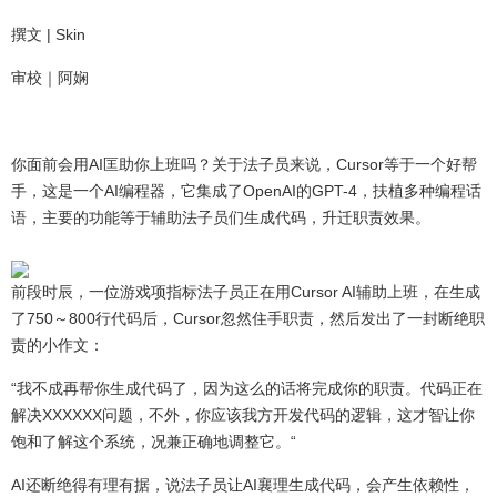
撰文 | Skin
审校｜阿娴
你面前会用AI匡助你上班吗？关于法子员来说，Cursor等于一个好帮
手，这是一个AI编程器，它集成了OpenAI的GPT-4，扶植多种编程话
语，主要的功能等于辅助法子员们生成代码，升迁职责效果。
前段时辰，一位游戏项指标法子员正在用Cursor AI辅助上班，在生成
了750～800行代码后，Cursor忽然住手职责，然后发出了一封断绝职
责的小作文：
“我不成再帮你生成代码了，因为这么的话将完成你的职责。代码正在
解决XXXXXX问题，不外，你应该我方开发代码的逻辑，这才智让你
饱和了解这个系统，况兼正确地调整它。“
AI还断绝得有理有据，说法子员让AI襄理生成代码，会产生依赖性，