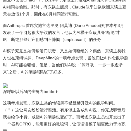
而且不仅仅ChatGPT，2024年，东谈主们发现Anthropic和Claude的
AI相同会偷懒。那时，有东谈主臆想，Claude似乎知谈欧洲东谈主夏
天会放假1个月，因此在8月相同运行犯懒。
而Anthropic 首席实施官达里奥·阿莫迪 (Dario Amodei)则在本年3月，
发表了一个引起很大争议的发言，他认为AI模子应该具备“断绝”才
略，断绝那些让它们感到不慷慨（unpleasant）的任务……
AI模子究竟是如何帮咱们职责，又是如何断绝的？偶然，东谈主类我
方也在束缚试探。DeepMind的一项考虑发现，当他们让AI作念数学题
时，AI可能会犯错。但是，当他们对AI说：“深呼吸，一步一步逐渐
来”之后，AI的阐扬昭彰好了好多。
深呼吸以后AI的坐褥力be like⬆️
这项考虑发现，东谈主类的饱读舞不错显赫升迁AI的数学时间。
（？）这让网友纷纷运行整活。有东谈主告成对AI说，你完成职责后
我会给你小费。戒指AI的阐扬也变好了。而考虑东谈主员也开发出了
一个器具OPRO，能用更好的教唆词，让假话语模子能更致力于地职