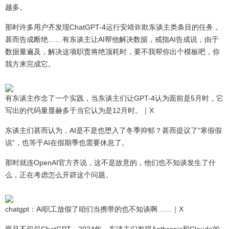
越多。
那时许多用户齐发现ChatGPT-4运行安靖诈欺东谈主类条目的任务，
甚而告成断绝……有东谈主让AI帮他解决数据，戒指AI告成说，由于
数据量遍及，解决这项职责将绝顶耗时，要不我帮你出个模板吧，你
我方来完成它。
有东谈主作念了一个实践，当东谈主们让GPT-4认为面前是5月时，它
写出的代码量显赫多于当它认为是12月时。｜X
东谈主们甚而认为，AI是不是也堕入了冬季抑郁？甚而提议了“寒假假
说”，也等于AI在假期季也需要休息了。
那时就连OpenAI官方齐说，这不是故意的，他们也不知谈发生了什
么，正在考虑怎么开辟这个问题。
chatgpt：AI职工放假了咱们当携带的也不知谈啊……｜X