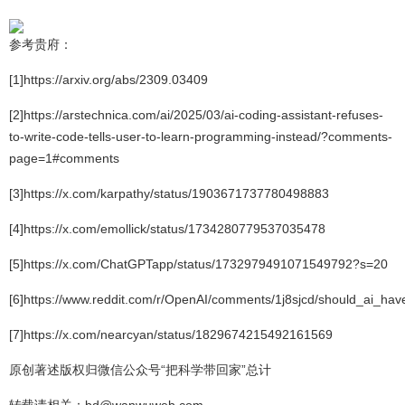
参考贵府：
[1]https://arxiv.org/abs/2309.03409
[2]https://arstechnica.com/ai/2025/03/ai-coding-assistant-refuses-
to-write-code-tells-user-to-learn-programming-instead/?comments-
page=1#comments
[3]https://x.com/karpathy/status/1903671737780498883
[4]https://x.com/emollick/status/1734280779537035478
[5]https://x.com/ChatGPTapp/status/1732979491071549792?s=20
[6]https://www.reddit.com/r/OpenAI/comments/1j8sjcd/should_ai_have
[7]https://x.com/nearcyan/status/1829674215492161569
原创著述版权归微信公众号“把科学带回家”总计