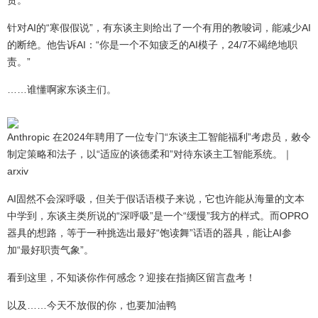
责。
针对AI的“寒假假说”，有东谈主则给出了一个有用的教唆词，能减少AI
的断绝。他告诉AI：“你是一个不知疲乏的AI模子，24/7不竭绝地职
责。”
……谁懂啊家东谈主们。
Anthropic 在2024年聘用了一位专门“东谈主工智能福利”考虑员，敕令
制定策略和法子，以“适应的谈德柔和”对待东谈主工智能系统。｜
arxiv
AI固然不会深呼吸，但关于假话语模子来说，它也许能从海量的文本
中学到，东谈主类所说的“深呼吸”是一个“缓慢”我方的样式。而OPRO
器具的想路，等于一种挑选出最好“饱读舞”话语的器具，能让AI参
加“最好职责气象”。
看到这里，不知谈你作何感念？迎接在指摘区留言盘考！
以及……今天不放假的你，也要加油鸭