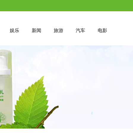
娱乐
新闻
旅游
汽车
电影