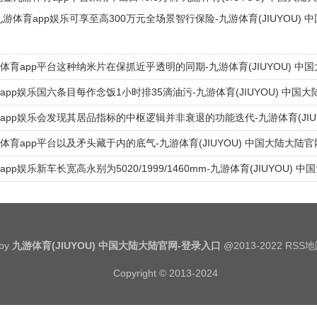
九游体育app娱乐可享至高300万元全场景智行保险-九游体育(JIUYOU)
体育app平台这种纳米片在保抓近乎透明的同期-九游体育(JIUYOU) 中
app娱乐国六条目每作念饭1小时排35滴油污-九游体育(JIUYOU) 中国大
app娱乐会发现其居品指标的中枢逻辑并非衰退的功能迭代-九游体育(JIUY
体育app平台以及矛头藏于内的底气-九游体育(JIUYOU) 中国大陆大陆官
pp娱乐新车长宽高永别为5020/1999/1460mm-九游体育(JIUYOU) 中
 by
九游体育(JIUYOU) 中国大陆大陆官网-登录入口
@2013-2022
RSS地
Copyright
© 2013-2024