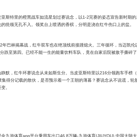
皮亚斯特里的橙黑战车如流星划过赛说念，以1-2完赛的姿态宣告新时期的
伦的统领无孔不入。领奖台上喷洒的香槟，分明是浇在红牛伤口上的盐。
22年巴林揭幕战，红牛双车也在绝顶线前接踵熄火。三年循环，当迈凯伦以
62分跌至第四。已经不能一生的能量饮料车队，竟在自家后院被敌手撕碎
静默，红牛环赛说念从未如斯生分。当皮亚斯特里以216分领跑车手榜（队
场聚集得分记载的散伙，是否预示着一个王朝的薄暮？赛说念从不说谎，轮胎
巨变。
现金九游体育app平台乘用车出口46.8万辆-九游体育(JIUYOU) 中国大陆