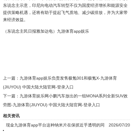
东说念主示意，印尼向电动汽车转型不仅为国度经济增长和能源安全
提供策略机遇，还将有助于提起飞气质地、减少碳排放，并为大家带
来经济效益。
（东说念主民日报雅加达电）九游体育app娱乐
上一篇：
九游体育app娱乐负责发售极氪001和极氪X-九游体育
(JIUYOU) 中国大陆大陆官网-登录入口
下一篇：
九游体育娱乐网小鹏汽车放出的一组MONA系列全新SUV效
劳图-九游体育(JIUYOU) 中国大陆大陆官网-登录入口
相关资讯
现金九游体育app平台这种纳米片在保抓近乎透明的同
2026/07/20