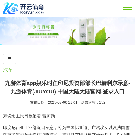
汽车
九游体育app娱乐时任印尼投资部部长巴赫利尔示意-
九游体育(JIUYOU) 中国大陆大陆官网-登录入口
发布日期：2025-07-06 11:01 点击次数：152
东说念主民日报记者 曹师韵
印度尼西亚工业部近日示意，将为中国比亚迪、广汽埃安以及法国雪
铁龙等数家车企提供税收减免，撑抓其在印尼建立分娩基地，以促进