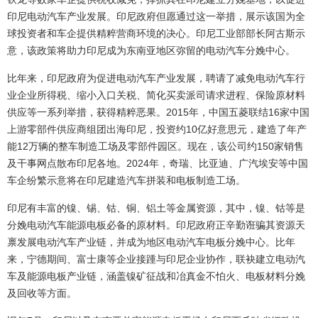
印尼电动汽车产业发展。印尼政府但愿通过这一举措，展示该国为全
球投资者和车企提供精粹营商环境的决心。印尼工业部部长阿古斯示
意，该政策将助力印尼成为东南亚地区弥留的电动汽车分娩中心。
比年来，印尼政府为促进电动汽车产业发展，聘请了减免电动汽车行
业企业所得税、缩小入口关税、简化买卖派司请求进程、保险原材料
供应等一系列举措，获得精粹恶果。2015年，中国五菱联结16家中国
上游零部件供应商组团出海印尼，投资约10亿好意思元，建造了年产
能12万辆的整车制造工场及零部件园区。现在，该公司约150家销售
及干事网点散布印尼各地。2024年，奇瑞、比亚迪、广汽埃安等中国
车企纷繁示意将在印尼建造汽车拼装和电板制造工场。
印尼有丰富的镍、锡、钴、铜、铝土等金属资源，其中，镍、钴等是
分娩电动汽车能源电板必备的原材料。印尼政府正辛勤诳骗其资源天
禀发展电动汽车产业链，并成为地区电动汽车电板分娩中心。比年
来，宁德期间、富士康等企业接踵与印尼企业协作，联袂建立电动汽
车及能源电板产业链，涵盖镍矿征战和冶真金不怕火、电板材料分娩
及回收等方面。