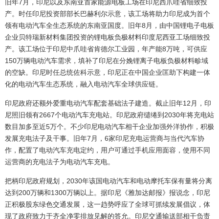
旧年7月，印尼以及东南亚首家能源电板工场在印尼西爪哇省细致投
产。时任印尼投资部部长巴赫利尔示意，该工场将助力印尼成为首个
领有电动汽车全生态系统的东南亚国度。旧年8月，由中国锂电子电板
企业贝特瑞新材料集团投资的锂电板负极材料印度尼西亚工场细致投
产。该工场位于印尼中爪哇省肯德尔工业园，年产能8万吨，可供应
150万辆电动汽车需求，填补了印尼在分娩锂离子电板负极材料畛域
的空缺。印尼时任总统佐科示意，印尼正在中国企业匡助下构建一体
化的电动汽车生态系统，融入电动汽车全球供应链。
印尼政府还额外爱重电动汽车配套基础法子建造。截止旧年12月，印
尼照旧领有2667个电动汽车充电站。印尼政府缱绻到2030年将充电站
数目加多至近5万个。不少印尼电动汽车相干企业加强外洋协作，积极
发展充电法子及干事。旧年7月，6家印尼充电运营商与当代汽车协
作，配置了电动汽车充电定约，用户可通过手机应用面容，使用不同
运营商的充电法子为电动汽车充电。
把柄印尼政府规划，2030年该国电动汽车和电动摩托车保有量将分离
达到200万辆和1300万辆以上。据印尼《雅加达邮报》报说念，印尼
正积极股东绿色交通发展，这一趋势呼应了全球可抓续发展倡议，体
现了政府致力于齐全净零排放见解的答允。印尼交通输送部相干负责