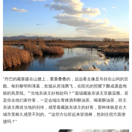
"丹巴的藏寨建在山腰上，重重叠叠的，远远看去像是吊挂在山间的宫
殿。每到黎明和薄暮，炊烟从房顶腾飞，在阳光的照耀下酿成通盘绚
丽的风景线。""当地东谈主好相处吗？""嘉绒藏族东谈主至极温雅。若
是你去他们家作客，一定会端出青稞酒和酥油茶。喝着酥油茶，听主
东谈主阐述当地的别传，感受着藏族东谈主的好客，那种体验是在大
城市里耐久感受不到的。""这些方位听起来皆很棒，然则住宿方面便
捷吗？"