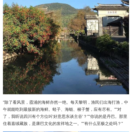
"除了看风景，霞浦的海鲜亦然一绝。每天黎明，渔民们出海打渔，中
午就能吃到最簇新的海鲜。蛏子、海蛎、梭子蟹，应有尽有。""对
了，我听说四川有个方位叫'好意思东谈主谷'？""你说的是丹巴。那里
住着嘉绒藏族，是康巴文化的发祥地之一。""有什么至极之处吗？"