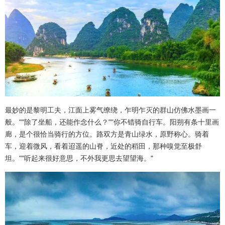
最妙的是黎明工夫，江面上雾气缭绕，乍明乍灭的群山仿佛水墨画一
般。""除了坐船，还能作念什么？""你不错骑自行车。阳朔有条十里画
廊，是个很恰当骑行的方位。路双方是青山绿水，原野称心。骑着
车，迎着微风，看着迢遥的山脊，近处的稻田，那种嗅觉至极舒
坦。""听起来很好意思，不外我更思去望望海。"