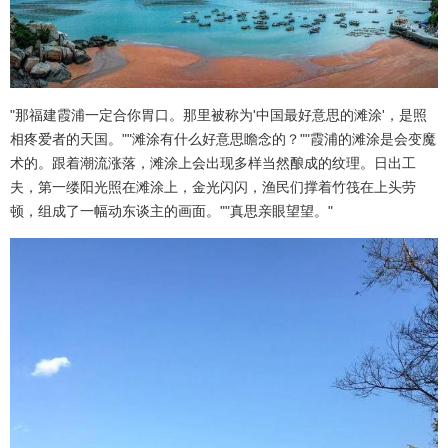
"那福建霞浦一定合你胃口。那里被称为'中国最好意思的滩涂'，是照
相疼爱者的天国。""滩涂有什么好意思瞻念的？""霞浦的滩涂是会变魔
术的。跟着潮流涨落，滩涂上会出现多样当然酿成的纹理。日出工
夫，第一缕阳光照在滩涂上，金光闪闪，渔民们撑着竹筏在上头劳
顿，组成了一幅动东谈主的画面。""真思亲眼望望。"