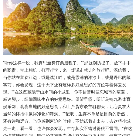
"听你这样一说，我真思坐窝订票启程了。""那就别彷徨了。放下手中
的职责，带上相机，打理行李，来一场说走就走的旅行吧。深信我，
当你站在富春江边，或是漓江畔，或是霞浦的滩涂上，或是丹巴的藏
寨前，你会发现，这个天下还有这样多好意思好的方位等着你去发
现。""在这些藏隐于山水间的小城里，你不错暂时健忘城市的喧嚣，
减速脚步，细细回味生存的好意思好。望望早霞，听听鸟鸣九游体育
娱乐网，尝尝当地的好意思食，和土产货东谈主聊聊天，让心灵在大
当然的怀抱中赢得净化和津润。""记取，生存不单是是目前的断然，
还有诗和远方。当你感到窘迫的时候，不妨试着走出去，去这些小城
走一走，看一看，也许你会发现，生存其实不错过得很不雷同。"在这
个快节律的期间，咱们经常被职责和生存的压力所困扰，健忘了停驻