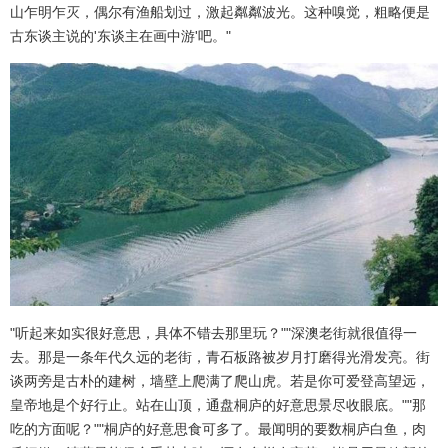
山乍明乍灭，偶尔有渔船划过，激起粼粼波光。这种嗅觉，粗略便是
古东谈主说的'东谈主在画中游'吧。"
"听起来如实很好意思，具体不错去那里玩？""深澳老街就很值得一
去。那是一条年代久远的老街，青石板路被岁月打磨得光滑发亮。街
谈两旁是古朴的建树，墙壁上爬满了爬山虎。若是你可爱登高望远，
皇帝地是个好行止。站在山顶，通盘桐庐的好意思景尽收眼底。""那
吃的方面呢？""桐庐的好意思食可多了。最闻明的要数桐庐白鱼，肉