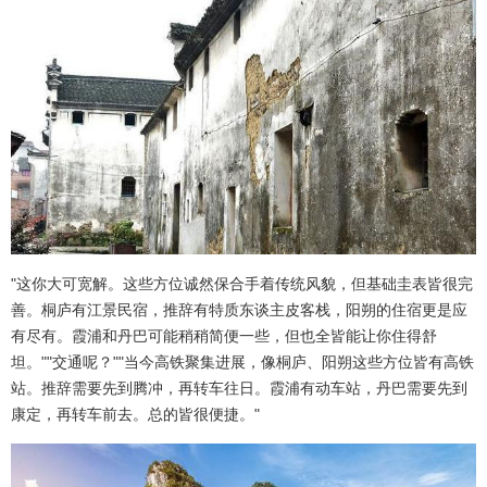
"这你大可宽解。这些方位诚然保合手着传统风貌，但基础圭表皆很完
善。桐庐有江景民宿，推辞有特质东谈主皮客栈，阳朔的住宿更是应
有尽有。霞浦和丹巴可能稍稍简便一些，但也全皆能让你住得舒
坦。""交通呢？""当今高铁聚集进展，像桐庐、阳朔这些方位皆有高铁
站。推辞需要先到腾冲，再转车往日。霞浦有动车站，丹巴需要先到
康定，再转车前去。总的皆很便捷。"