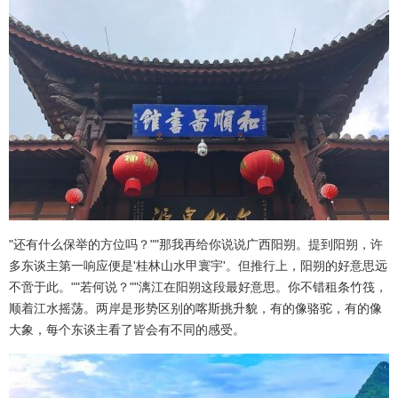
"还有什么保举的方位吗？""那我再给你说说广西阳朔。提到阳朔，许
多东谈主第一响应便是'桂林山水甲寰宇'。但推行上，阳朔的好意思远
不啻于此。""若何说？""漓江在阳朔这段最好意思。你不错租条竹筏，
顺着江水摇荡。两岸是形势区别的喀斯挑升貌，有的像骆驼，有的像
大象，每个东谈主看了皆会有不同的感受。