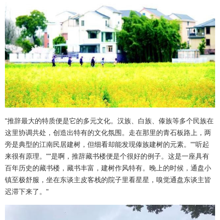
"推辞最大的特质便是它的多元文化。汉族、白族、傣族等多个民族在
这里协调共处，创造出特有的文化氛围。走在那里的青石板路上，两
旁是典型的江南民居建树，但细看却能发现傣族建树的元素。""听起
来很有原理。""是啊，推辞藏书楼便是个很好的例子。这是一座具有
百年历史的藏书楼，藏书丰富，建树作风特有。晚上的时候，通盘小
镇至极舒服，坐在东谈主皮客栈的院子里看星星，嗅觉通盘东谈主皆
迟滞下来了。"