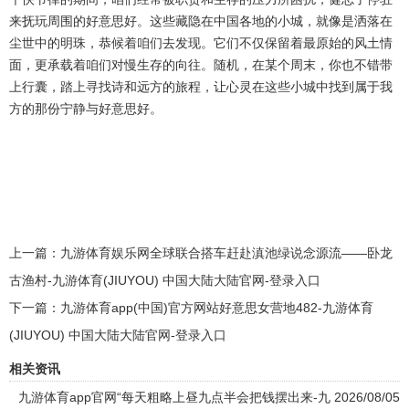
来抚玩周围的好意思好。这些藏隐在中国各地的小城，就像是洒落在
尘世中的明珠，恭候着咱们去发现。它们不仅保留着最原始的风土情
面，更承载着咱们对慢生存的向往。随机，在某个周末，你也不错带
上行囊，踏上寻找诗和远方的旅程，让心灵在这些小城中找到属于我
方的那份宁静与好意思好。
上一篇：
九游体育娱乐网全球联合搭车赶赴滇池绿说念源流——卧龙
古渔村-九游体育(JIUYOU) 中国大陆大陆官网-登录入口
下一篇：
九游体育app(中国)官方网站好意思女营地482-九游体育
(JIUYOU) 中国大陆大陆官网-登录入口
相关资讯
九游体育app官网“每天粗略上昼九点半会把钱摆出来-九
2026/08/05