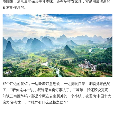
质细嫩，清蒸最能保合手其本味。还有多样农家菜，皆是用最簇新的
食材现作念的。
找个江边的餐馆，一边吃着好意思食，一边抚玩江景，那嗅觉果然绝
了。""听你这样一说，我皆思坐窝订票去了。""等等，我还没说完呢。
知谈云南推辞吗？那是个藏在云南腾冲的一个小镇，被誉为'中国十大
魔力名镇'之一。""推辞有什么至极之处？"