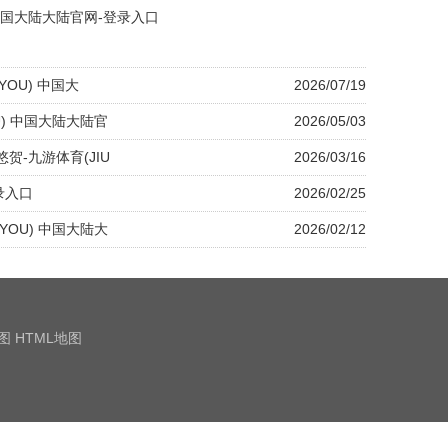
 中国大陆大陆官网-登录入口
OU) 中国大
2026/07/19
) 中国大陆大陆官
2026/05/03
-九游体育(JIU
2026/03/16
录入口
2026/02/25
OU) 中国大陆大
2026/02/12
图
HTML地图