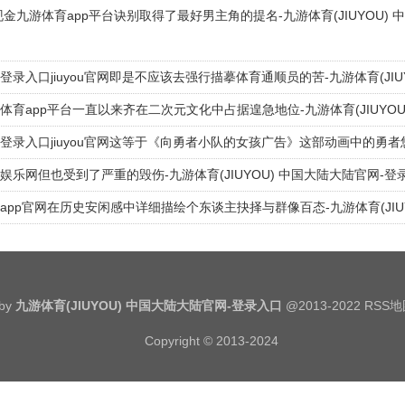
现金九游体育app平台诀别取得了最好男主角的提名-九游体育(JIUYOU)
登录入口jiuyou官网即是不应该去强行描摹体育通顺员的苦-九游体育(JIUY
体育app平台一直以来齐在二次元文化中占据遑急地位-九游体育(JIUYOU
登录入口jiuyou官网这等于《向勇者小队的女孩广告》这部动画中的勇者悠贺
娱乐网但也受到了严重的毁伤-九游体育(JIUYOU) 中国大陆大陆官网-登
app官网在历史安闲感中详细描绘个东谈主抉择与群像百态-九游体育(JIUY
 by
九游体育(JIUYOU) 中国大陆大陆官网-登录入口
@2013-2022
RSS地
Copyright
© 2013-2024