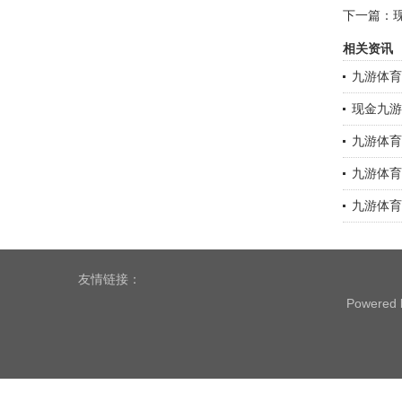
下一篇：
相关资讯
九游体育
现金九游
九游体育
九游体育
九游体育
友情链接：
Powered